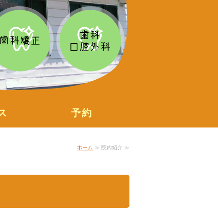
ス
予約
ホーム
≫ 院内紹介 ≫