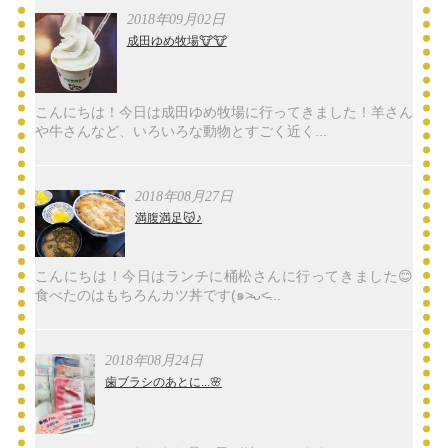
2018年09月02日
成田ゆめ牧場🐮🐮
こんにちは！今日は成田ゆめ牧場に行ってきました！羊さん
や牛さんなど、いろいろな動物とすごく近く...
2018年08月27日
満腹満足😽♪
こんにちは！今日はランチに桶松さんに行ってきました😊
食べたのはもちろんカツ丼です(๑˃̵ᴗ˂̵...
2018年08月24日
歯ブラシのあとに...🌸